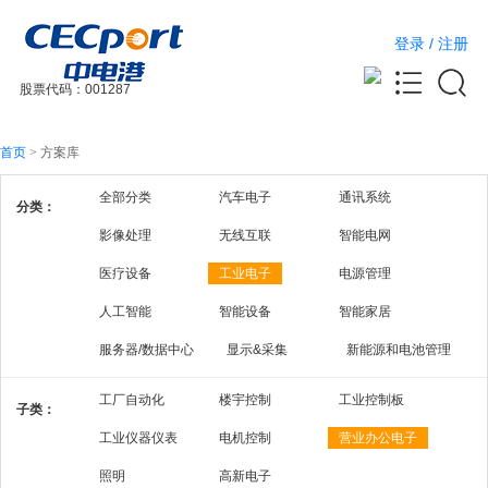
登录
/
注册
股票代码：001287
首页
>
方案库
全部分类
汽车电子
通讯系统
分类：
影像处理
无线互联
智能电网
医疗设备
工业电子
电源管理
人工智能
智能设备
智能家居
服务器/数据中心
显示&采集
新能源和电池管理
工厂自动化
楼宇控制
工业控制板
子类：
工业仪器仪表
电机控制
营业办公电子
照明
高新电子