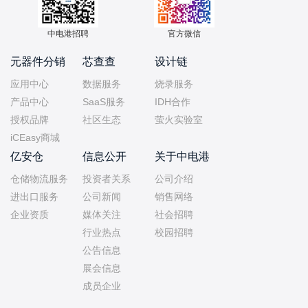
中电港招聘
官方微信
元器件分销
芯查查
设计链
应用中心
数据服务
烧录服务
产品中心
SaaS服务
IDH合作
授权品牌
社区生态
萤火实验室
iCEasy商城
亿安仓
信息公开
关于中电港
仓储物流服务
投资者关系
公司介绍
进出口服务
公司新闻
销售网络
企业资质
媒体关注
社会招聘
行业热点
校园招聘
公告信息
展会信息
成员企业