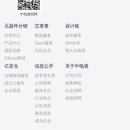
中电港招聘
元器件分销
芯查查
设计链
应用中心
数据服务
烧录服务
产品中心
SaaS服务
IDH合作
授权品牌
社区生态
萤火实验室
iCEasy商城
亿安仓
信息公开
关于中电港
仓储物流服务
投资者关系
公司介绍
进出口服务
公司新闻
销售网络
企业资质
媒体关注
社会招聘
行业热点
校园招聘
公告信息
展会信息
成员企业