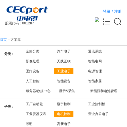
登录
/
注册
股票代码：001287
首页
>
方案库
全部分类
汽车电子
通讯系统
分类：
影像处理
无线互联
智能电网
医疗设备
工业电子
电源管理
人工智能
智能设备
智能家居
服务器/数据中心
显示&采集
新能源和电池管理
工厂自动化
楼宇控制
工业控制板
子类：
工业仪器仪表
电机控制
营业办公电子
照明
高新电子