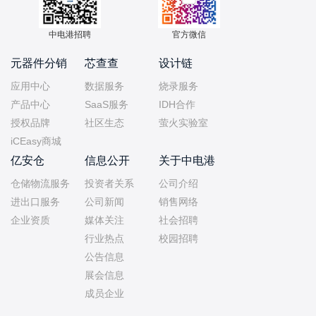
中电港招聘
官方微信
元器件分销
芯查查
设计链
应用中心
数据服务
烧录服务
产品中心
SaaS服务
IDH合作
授权品牌
社区生态
萤火实验室
iCEasy商城
亿安仓
信息公开
关于中电港
仓储物流服务
投资者关系
公司介绍
进出口服务
公司新闻
销售网络
企业资质
媒体关注
社会招聘
行业热点
校园招聘
公告信息
展会信息
成员企业