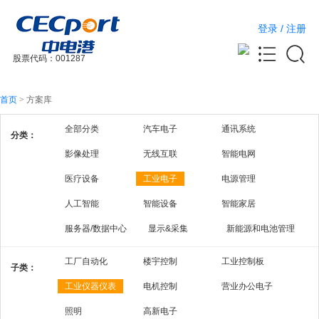
登录
/
注册
股票代码：001287
首页
>
方案库
全部分类
汽车电子
通讯系统
分类：
影像处理
无线互联
智能电网
医疗设备
工业电子
电源管理
人工智能
智能设备
智能家居
服务器/数据中心
显示&采集
新能源和电池管理
工厂自动化
楼宇控制
工业控制板
子类：
工业仪器仪表
电机控制
营业办公电子
照明
高新电子