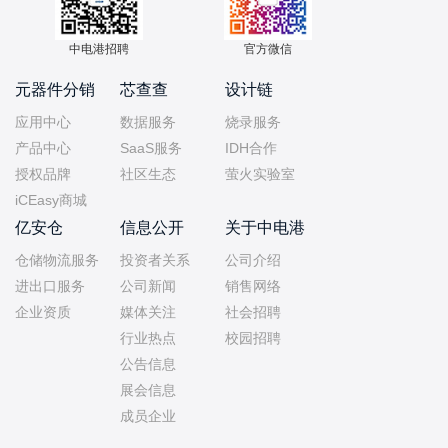
中电港招聘
官方微信
元器件分销
芯查查
设计链
应用中心
数据服务
烧录服务
产品中心
SaaS服务
IDH合作
授权品牌
社区生态
萤火实验室
iCEasy商城
亿安仓
信息公开
关于中电港
仓储物流服务
投资者关系
公司介绍
进出口服务
公司新闻
销售网络
企业资质
媒体关注
社会招聘
行业热点
校园招聘
公告信息
展会信息
成员企业