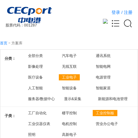
登录
/
注册
股票代码：001287
首页
>
方案库
全部分类
汽车电子
通讯系统
分类：
影像处理
无线互联
智能电网
医疗设备
工业电子
电源管理
人工智能
智能设备
智能家居
服务器/数据中心
显示&采集
新能源和电池管理
工厂自动化
楼宇控制
工业控制板
子类：
工业仪器仪表
电机控制
营业办公电子
照明
高新电子