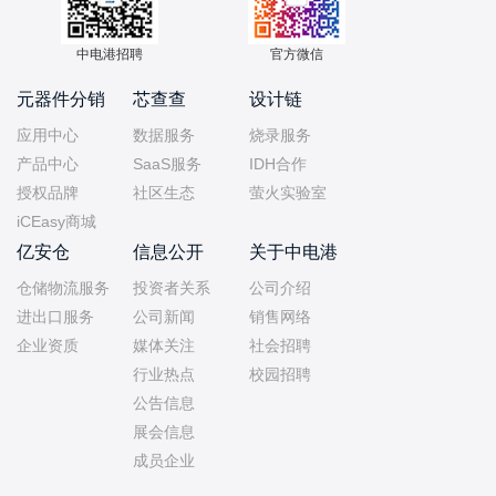
中电港招聘
官方微信
元器件分销
芯查查
设计链
应用中心
数据服务
烧录服务
产品中心
SaaS服务
IDH合作
授权品牌
社区生态
萤火实验室
iCEasy商城
亿安仓
信息公开
关于中电港
仓储物流服务
投资者关系
公司介绍
进出口服务
公司新闻
销售网络
企业资质
媒体关注
社会招聘
行业热点
校园招聘
公告信息
展会信息
成员企业