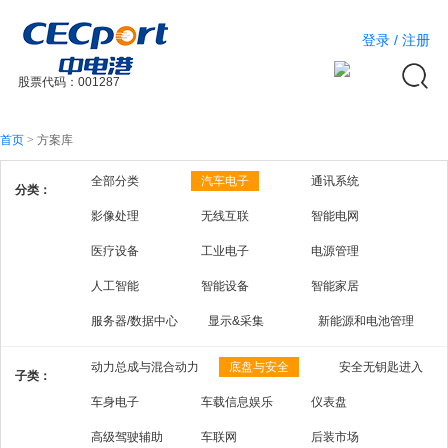
登录
/
注册
股票代码：001287
首页
>
方案库
全部分类
汽车电子
通讯系统
分类：
影像处理
无线互联
智能电网
医疗设备
工业电子
电源管理
人工智能
智能设备
智能家居
服务器/数据中心
显示&采集
新能源和电池管理
动力总成与混合动力
底盘与安全
安全无钥匙进入
子类：
车身电子
车载信息娱乐
仪表盘
高级驾驶辅助
车联网
后装市场