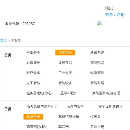
退出
登录
/
注册
股票代码：001287
首页
>
方案库
全部分类
汽车电子
通讯系统
分类：
影像处理
无线互联
智能电网
医疗设备
工业电子
电源管理
人工智能
智能设备
智能家居
服务器/数据中心
显示&采集
新能源和电池管理
动力总成与混合动力
底盘与安全
安全无钥匙进入
子类：
车身电子
车载信息娱乐
仪表盘
高级驾驶辅助
车联网
后装市场