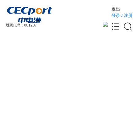
退出
登录
/
注册
股票代码：001287
首页
>
方案库
分类：
全部分类
汽车电子
通讯系统
影像处理
无线互联
智能电网
医疗设备
工业电子
电源管理
人工智能
智能设备
智能家居
服务器/数据中心
显示&采集
新能源和电池管理