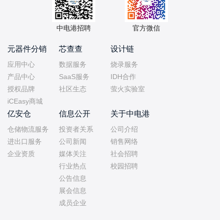
中电港招聘
官方微信
元器件分销
芯查查
设计链
应用中心
数据服务
烧录服务
产品中心
SaaS服务
IDH合作
授权品牌
社区生态
萤火实验室
iCEasy商城
亿安仓
信息公开
关于中电港
仓储物流服务
投资者关系
公司介绍
进出口服务
公司新闻
销售网络
企业资质
媒体关注
社会招聘
行业热点
校园招聘
公告信息
展会信息
成员企业