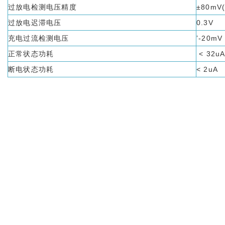
过放电检测电压精度
±80mV
过放电迟滞电压
0.3V
充电过流检测电压
’-20m
正常状态功耗
< 32u
断电状态功耗
< 2uA