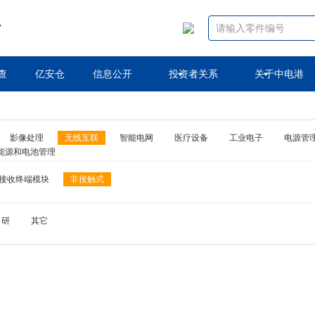
7
查
亿安仓
信息公开
投资者关系
关于中电港
影像处理
无线互联
智能电网
医疗设备
工业电子
电源管
能源和电池管理
接收终端模块
非接触式
自研
其它