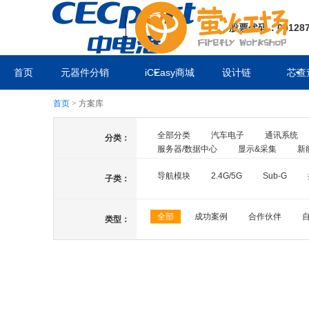
股票代码：00128
首页
元器件分销
iCEasy商城
设计链
芯查
首页
>
方案库
全部分类
汽车电子
通讯系统
分类：
服务器/数据中心
显示&采集
新
导航模块
2.4G/5G
Sub-G
子类：
全部
成功案例
合作伙伴
类型：