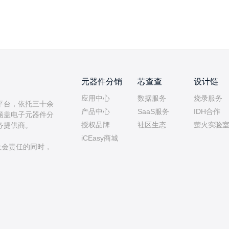
元器件分销
芯查查
设计链
应用中心
数据服务
烧录服务
平台，依托三十余
产品中心
SaaS服务
IDH合作
涵盖电子元器件分
授权品牌
社区生态
萤火实验
务提供商。
iCEasy商城
社会责任的同时，