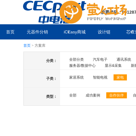
股票代码：00128
首页
元器件分销
iCEasy商城
设计链
芯查
首页
>
方案库
全部分类
汽车电子
通讯系统
分类：
服务器/数据中心
显示&采集
新
家居系统
智能电视
家电
子类：
全部
成功案例
合作伙伴
类型：