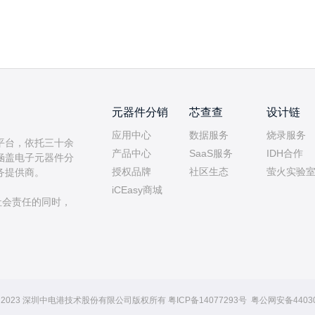
元器件分销
芯查查
设计链
应用中心
数据服务
烧录服务
平台，依托三十余
产品中心
SaaS服务
IDH合作
涵盖电子元器件分
授权品牌
社区生态
萤火实验
务提供商。
iCEasy商城
社会责任的同时，
ht © 2023 深圳中电港技术股份有限公司版权所有
粤ICP备14077293号
粤公网安备44030