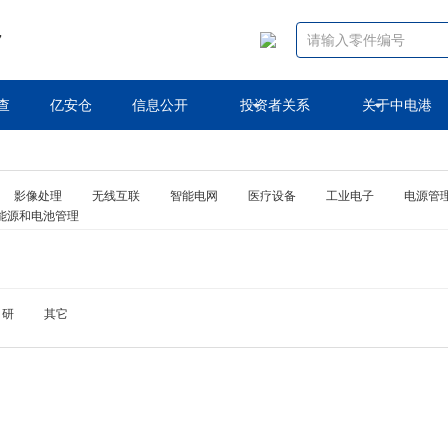
7
查
亿安仓
信息公开
投资者关系
关于中电港
影像处理
无线互联
智能电网
医疗设备
工业电子
电源管
能源和电池管理
自研
其它