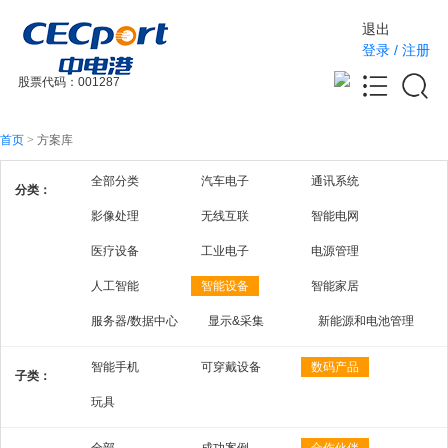
退出
登录
/
注册
股票代码：001287
首页
>
方案库
全部分类
汽车电子
通讯系统
分类：
影像处理
无线互联
智能电网
医疗设备
工业电子
电源管理
人工智能
智能设备
智能家居
服务器/数据中心
显示&采集
新能源和电池管理
智能手机
可穿戴设备
数码产品
子类：
玩具