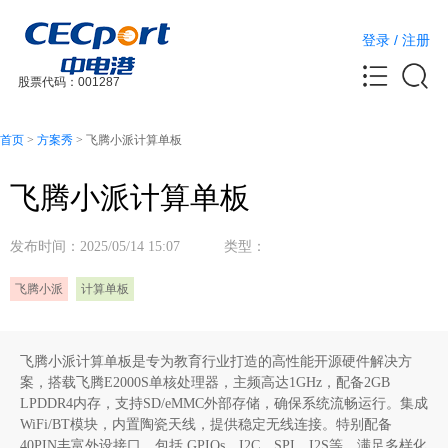
登录
/
注册
股票代码：001287
首页
>
方案秀
>
飞腾小派计算单板
飞腾小派计算单板
发布时间：2025/05/14 15:07 类型：
飞腾小派
计算单板
飞腾小派计算单板是专为教育行业打造的高性能开源硬件解决方
案，搭载飞腾E2000S单核处理器，主频高达1GHz，配备2GB
LPDDR4内存，支持SD/eMMC外部存储，确保系统流畅运行。集成
WiFi/BT模块，内置陶瓷天线，提供稳定无线连接。特别配备
40PIN丰富外设接口，包括 GPIOs、I2C、SPI、I2S等，满足多样化