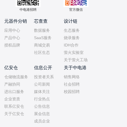
中电港招聘
官方微信
元器件分销
芯查查
设计链
应用中心
数据服务
生态服务
产品中心
SaaS服务
烧录服务
授权品牌
商城交易
IDH合作
社区生态
萤火实验室
关于萤火工场
亿安仓
信息公开
关于中电港
仓储物流服务
投资者关系
销售网络
产融协同
公司新闻
社会招聘
进出口服务
媒体关注
校园招聘
企业资质
行业热点
联系亿安仓
公告信息
关于亿安仓
展会信息
成员企业