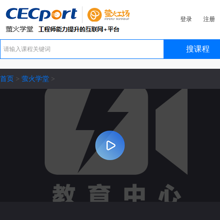
登录
注册
搜课程
首页
萤火学堂
>
>